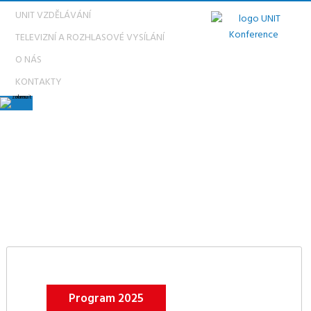
UNIT VZDĚLÁVÁNÍ
TELEVIZNÍ A ROZHLASOVÉ VYSÍLÁNÍ
O NÁS
KONTAKTY
PODĚKOVÁNÍ
Program 2025