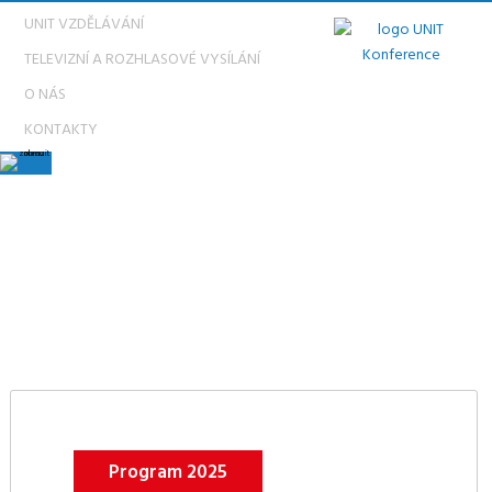
UNIT VZDĚLÁVÁNÍ
TELEVIZNÍ A ROZHLASOVÉ VYSÍLÁNÍ
O NÁS
KONTAKTY
PODĚKOVÁNÍ
Program 2025